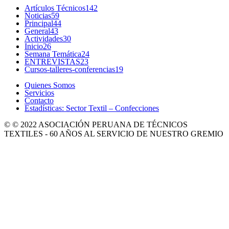
Artículos Técnicos
142
Noticias
59
Principal
44
General
43
Actividades
30
Inicio
26
Semana Temática
24
ENTREVISTAS
23
Cursos-talleres-conferencias
19
Quienes Somos
Servicios
Contacto
Estadísticas: Sector Textil – Confecciones
© © 2022 ASOCIACIÓN PERUANA DE TÉCNICOS
TEXTILES - 60 AÑOS AL SERVICIO DE NUESTRO GREMIO