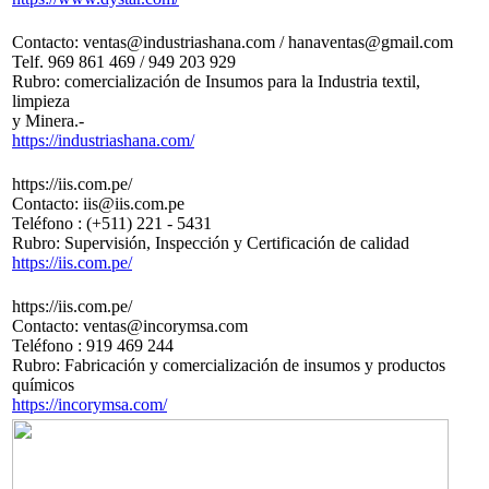
Contacto: ventas@industriashana.com / hanaventas@gmail.com
Telf. 969 861 469 / 949 203 929
Rubro: comercialización de Insumos para la Industria textil,
limpieza
y Minera.-
https://industriashana.com/
https://iis.com.pe/
Contacto: iis@iis.com.pe
Teléfono : (+511) 221 - 5431
Rubro: Supervisión, Inspección y Certificación de calidad
https://iis.com.pe/
https://iis.com.pe/
Contacto: ventas@incorymsa.com
Teléfono : 919 469 244
Rubro: Fabricación y comercialización de insumos y productos
químicos
https://incorymsa.com/