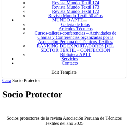
Revista Mundo Textil 174
Revista Mundo Textil 173
Revista Mundo Textil 172
Revista Mundo Textil 50 años
MUNDO APTT
Galeria de fotos
Artículos Técnicos
Cursos-talleres-conferencias
–
Actividades de
Charlas y Conferencias organizadas por la
Asociación Peruana de Técnicos Textiles.
RANKING DE EXPORTADORES DEL
SECTOR TEXTIL – CONFECCIÓN
Biblioteca APTT
Servicios
Contacto
Edit Template
Casa
Socio Protector
Socio Protector
Socios protectores de la revista Asociación Peruana de Técnicos
Textiles del año 2025