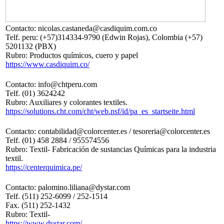
Contacto: nicolas.castaneda@casdiquim.com.co
Telf. peru: (+57)314334-9790 (Edwin Rojas), Colombia (+57)
5201132 (PBX)
Rubro: Productos químicos, cuero y papel
https://www.casdiquim.co/
Contacto: info@chtperu.com
Telf. (01) 3624242
Rubro: Auxiliares y colorantes textiles.
https://solutions.cht.com/cht/web.nsf/id/pa_es_startseite.html
Contacto: contabilidad@colorcenter.es / tesoreria@colorcenter.es
Telf. (01) 458 2884 / 955574556
Rubro: Textil- Fabricación de sustancias Químicas para la industria
textil.
https://centerquimica.pe/
Contacto: palomino.liliana@dystar.com
Telf. (511) 252-6099 / 252-1514
Fax. (511) 252-1432
Rubro: Textil-
https://www.dystar.com/