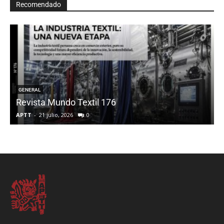
Recomendado
GENERAL
Revista Mundo Textil 176
T
APTT
-
21 julio, 2026
0
A