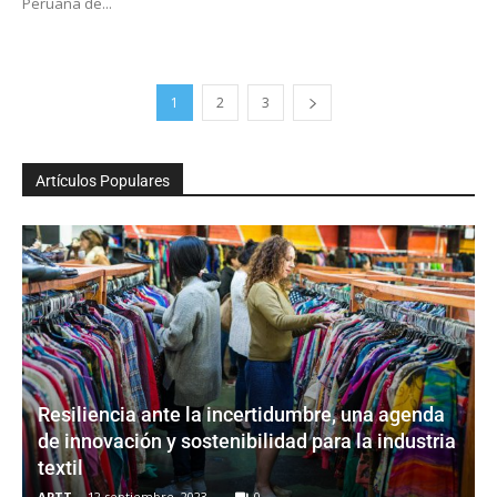
Peruana de...
1
2
3
Artículos Populares
Resiliencia ante la incertidumbre, una agenda
de innovación y sostenibilidad para la industria
textil
APTT
-
12 septiembre, 2023
0