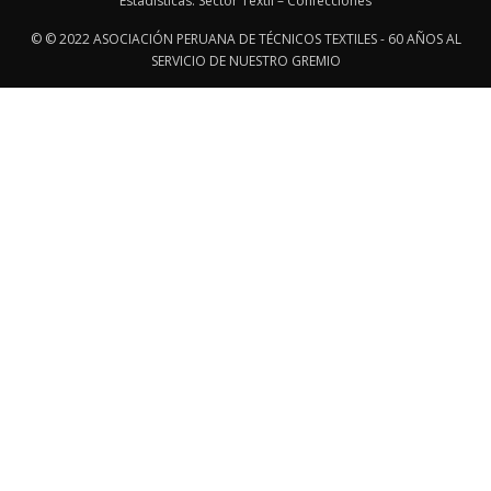
Estadísticas: Sector Textil – Confecciones
© © 2022 ASOCIACIÓN PERUANA DE TÉCNICOS TEXTILES - 60 AÑOS AL
SERVICIO DE NUESTRO GREMIO