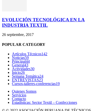
EVOLUCIÓN TECNOLÓGICA EN LA
INDUSTRIA TEXTIL
26 septiembre, 2017
POPULAR CATEGORY
Artículos Técnicos
142
Noticias
59
Principal
44
General
43
Actividades
30
Inicio
26
Semana Temática
24
ENTREVISTAS
23
Cursos-talleres-conferencias
19
Quienes Somos
Servicios
Contacto
Estadísticas: Sector Textil – Confecciones
© © 2022 ASOCIACIÓN PERUANA DE TÉCNICOS