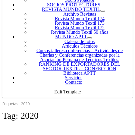
Socio Protector
SOCIOS PROTECTORES
REVISTA MUNDO TEXTIL
Archivo Revistas
Revista Mundo Textil 174
Revista Mundo Textil 173
Revista Mundo Textil 172
Revista Mundo Textil 50 años
MUNDO APTT
Galeria de fotos
Artículos Técnicos
Cursos-talleres-conferencias
–
Actividades de
Charlas y Conferencias organizadas por la
Asociación Peruana de Técnicos Textiles.
RANKING DE EXPORTADORES DEL
SECTOR TEXTIL – CONFECCIÓN
Biblioteca APTT
Servicios
Contacto
Edit Template
Etiquetas
2020
Tag:
2020