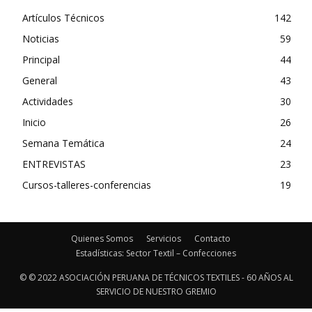
Artículos Técnicos
142
Noticias
59
Principal
44
General
43
Actividades
30
Inicio
26
Semana Temática
24
ENTREVISTAS
23
Cursos-talleres-conferencias
19
Quienes Somos
Servicios
Contacto
Estadísticas: Sector Textil – Confecciones
© © 2022 ASOCIACIÓN PERUANA DE TÉCNICOS TEXTILES - 60 AÑOS AL
SERVICIO DE NUESTRO GREMIO