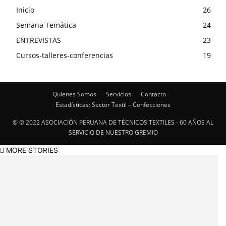
Inicio
26
Semana Temática
24
ENTREVISTAS
23
Cursos-talleres-conferencias
19
Quienes Somos
Servicios
Contacto
Estadísticas: Sector Textil – Confecciones
© © 2022 ASOCIACIÓN PERUANA DE TÉCNICOS TEXTILES - 60 AÑOS AL
SERVICIO DE NUESTRO GREMIO
MORE STORIES