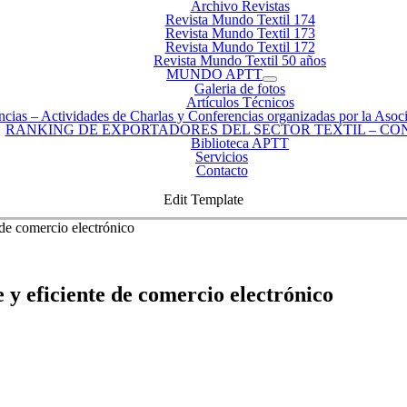
Archivo Revistas
Revista Mundo Textil 174
Revista Mundo Textil 173
Revista Mundo Textil 172
Revista Mundo Textil 50 años
MUNDO APTT
Galeria de fotos
Artículos Técnicos
ncias
–
Actividades de Charlas y Conferencias organizadas por la Asoci
RANKING DE EXPORTADORES DEL SECTOR TEXTIL – CO
Biblioteca APTT
Servicios
Contacto
Edit Template
de comercio electrónico
y eficiente de comercio electrónico