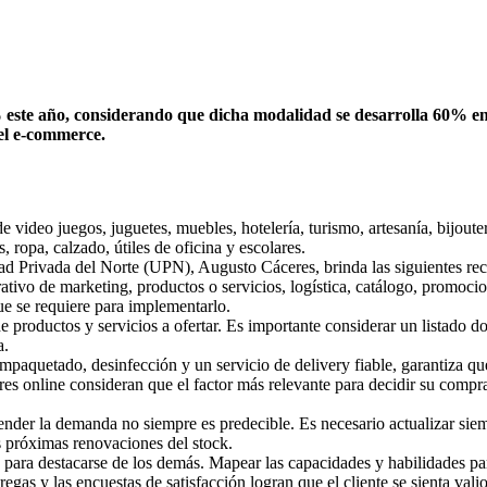
 este año, considerando que dicha modalidad se desarrolla 60% en
del e-commerce.
video juegos, juguetes, muebles, hotelería, turismo, artesanía, bijouterí
 ropa, calzado, útiles de oficina y escolares.
ad Privada del Norte (UPN), Augusto Cáceres, brinda las siguientes rec
ativo de marketing, productos o servicios, logística, catálogo, promocion
que se requiere para implementarlo.
e productos y servicios a ofertar. Es importante considerar un listado d
a.
paquetado, desinfección y un servicio de delivery fiable, garantiza que
 online consideran que el factor más relevante para decidir su compra
nder la demanda no siempre es predecible. Es necesario actualizar siemp
las próximas renovaciones del stock.
 para destacarse de los demás. Mapear las capacidades y habilidades par
gas y las encuestas de satisfacción logran que el cliente se sienta vali