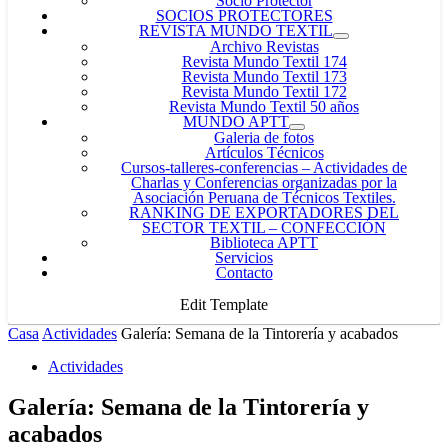
Socio Protector
SOCIOS PROTECTORES
REVISTA MUNDO TEXTIL
Archivo Revistas
Revista Mundo Textil 174
Revista Mundo Textil 173
Revista Mundo Textil 172
Revista Mundo Textil 50 años
MUNDO APTT
Galeria de fotos
Artículos Técnicos
Cursos-talleres-conferencias
–
Actividades de
Charlas y Conferencias organizadas por la
Asociación Peruana de Técnicos Textiles.
RANKING DE EXPORTADORES DEL
SECTOR TEXTIL – CONFECCIÓN
Biblioteca APTT
Servicios
Contacto
Edit Template
Casa
Actividades
Galería: Semana de la Tintorería y acabados
Actividades
Galería: Semana de la Tintorería y
acabados