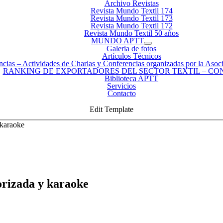
Archivo Revistas
Revista Mundo Textil 174
Revista Mundo Textil 173
Revista Mundo Textil 172
Revista Mundo Textil 50 años
MUNDO APTT
Galeria de fotos
Artículos Técnicos
ncias
–
Actividades de Charlas y Conferencias organizadas por la Asoci
RANKING DE EXPORTADORES DEL SECTOR TEXTIL – CO
Biblioteca APTT
Servicios
Contacto
Edit Template
 karaoke
orizada y karaoke