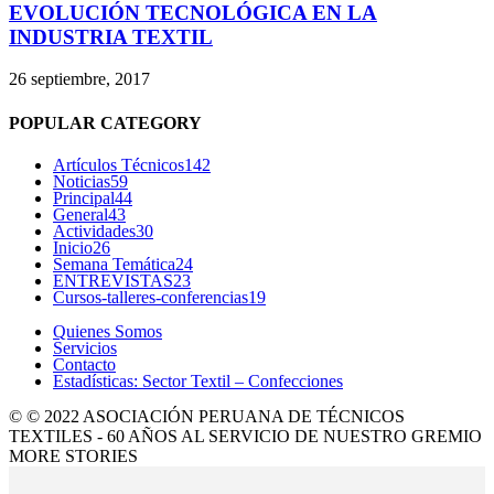
EVOLUCIÓN TECNOLÓGICA EN LA
INDUSTRIA TEXTIL
26 septiembre, 2017
POPULAR CATEGORY
Artículos Técnicos
142
Noticias
59
Principal
44
General
43
Actividades
30
Inicio
26
Semana Temática
24
ENTREVISTAS
23
Cursos-talleres-conferencias
19
Quienes Somos
Servicios
Contacto
Estadísticas: Sector Textil – Confecciones
© © 2022 ASOCIACIÓN PERUANA DE TÉCNICOS
TEXTILES - 60 AÑOS AL SERVICIO DE NUESTRO GREMIO
MORE STORIES