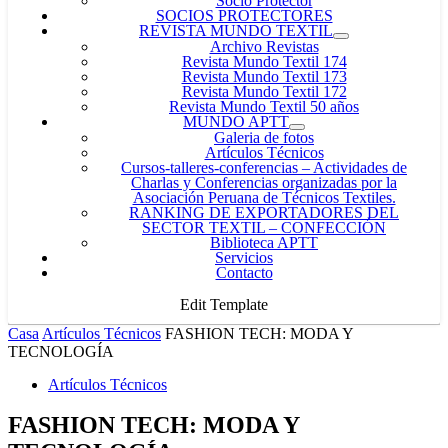
Socio Protector
SOCIOS PROTECTORES
REVISTA MUNDO TEXTIL
Archivo Revistas
Revista Mundo Textil 174
Revista Mundo Textil 173
Revista Mundo Textil 172
Revista Mundo Textil 50 años
MUNDO APTT
Galeria de fotos
Artículos Técnicos
Cursos-talleres-conferencias
–
Actividades de
Charlas y Conferencias organizadas por la
Asociación Peruana de Técnicos Textiles.
RANKING DE EXPORTADORES DEL
SECTOR TEXTIL – CONFECCIÓN
Biblioteca APTT
Servicios
Contacto
Edit Template
Casa
Artículos Técnicos
FASHION TECH: MODA Y
TECNOLOGÍA
Artículos Técnicos
FASHION TECH: MODA Y