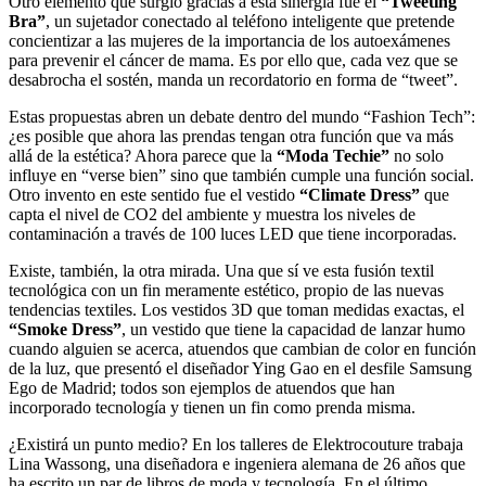
Otro elemento que surgió gracias a esta sinergia fue el
“Tweeting
Bra”
, un sujetador conectado al teléfono inteligente que pretende
concientizar a las mujeres de la importancia de los autoexámenes
para prevenir el cáncer de mama. Es por ello que, cada vez que se
desabrocha el sostén, manda un recordatorio en forma de “tweet”.
Estas propuestas abren un debate dentro del mundo “Fashion Tech”:
¿es posible que ahora las prendas tengan otra función que va más
allá de la estética? Ahora parece que la
“Moda Techie”
no solo
influye en “verse bien” sino que también cumple una función social.
Otro invento en este sentido fue el vestido
“Climate Dress”
que
capta el nivel de CO2 del ambiente y muestra los niveles de
contaminación a través de 100 luces LED que tiene incorporadas.
Existe, también, la otra mirada. Una que sí ve esta fusión textil
tecnológica con un fin meramente estético, propio de las nuevas
tendencias textiles. Los vestidos 3D que toman medidas exactas, el
“Smoke Dress”
, un vestido que tiene la capacidad de lanzar humo
cuando alguien se acerca, atuendos que cambian de color en función
de la luz, que presentó el diseñador Ying Gao en el desfile Samsung
Ego de Madrid; todos son ejemplos de atuendos que han
incorporado tecnología y tienen un fin como prenda misma.
¿Existirá un punto medio? En los talleres de Elektrocouture trabaja
Lina Wassong, una diseñadora e ingeniera alemana de 26 años que
ha escrito un par de libros de moda y tecnología. En el último