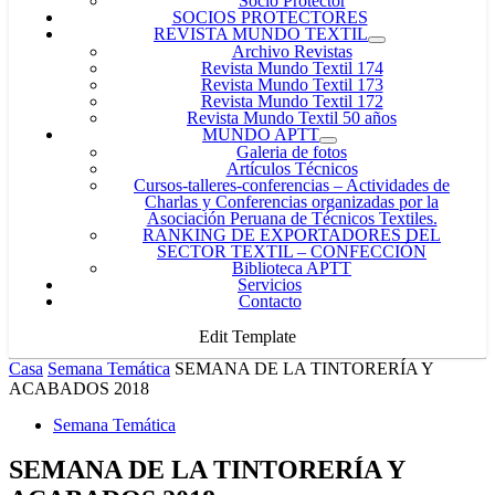
Socio Protector
SOCIOS PROTECTORES
REVISTA MUNDO TEXTIL
Archivo Revistas
Revista Mundo Textil 174
Revista Mundo Textil 173
Revista Mundo Textil 172
Revista Mundo Textil 50 años
MUNDO APTT
Galeria de fotos
Artículos Técnicos
Cursos-talleres-conferencias
–
Actividades de
Charlas y Conferencias organizadas por la
Asociación Peruana de Técnicos Textiles.
RANKING DE EXPORTADORES DEL
SECTOR TEXTIL – CONFECCIÓN
Biblioteca APTT
Servicios
Contacto
Edit Template
Casa
Semana Temática
SEMANA DE LA TINTORERÍA Y
ACABADOS 2018
Semana Temática
SEMANA DE LA TINTORERÍA Y