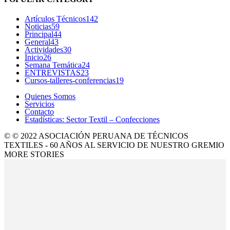
Artículos Técnicos
142
Noticias
59
Principal
44
General
43
Actividades
30
Inicio
26
Semana Temática
24
ENTREVISTAS
23
Cursos-talleres-conferencias
19
Quienes Somos
Servicios
Contacto
Estadísticas: Sector Textil – Confecciones
© © 2022 ASOCIACIÓN PERUANA DE TÉCNICOS
TEXTILES - 60 AÑOS AL SERVICIO DE NUESTRO GREMIO
MORE STORIES