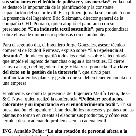
sus soluciones en el teñido de poliéster y sus mezclas”
, en la cual
se destacó la importancia de la planificación y la constante
capacitación del sector textil. Esta primera jornada se completó con
la presencia del Ingeniero Eric Siekmann, director general de la
compañía CHT Peruana, quien amplió el panorama con su
presentación
“Una industria textil sostenible”
, para produndizar
sobre el uso de químicos respetuosos con el ambiente.
Para el segundo día, el Ingeniero Jorge Gonzales, asesor técnico
comercial de Rudolf Reimsac, expuso sobre
“La repelencia al
desnudo”
, donde compartió todos los detalles sobre la tecnología
que impide el ingreso de manchas o agua a los textiles. El cierre
estuvo a cargo del Ingeniero Jorge Vidal y su ponencia
“La clave
del éxito en la gestión de la tintorería”,
que sirvió para
profundizar en los planes y gestión que se deben tener en cuenta en
una empresa.
Finalmente, se contó la presencia del Ingeniero Martín Terán, de G
& G Nava, quien realizó la conferencia
“Poliéster: productos,
colorantes y su importancia en el ennoblecimiento textil”
. En su
presentación, el ingeniero Terán detalló los procesos y pautas que las
plantas no toman en cuenta al elaborar sus productos, y cómo esto
termina desencadenando problemas en la cadena textil.
ING. Arnaldo Peña:
“La alta rotación de
personal afecta a la