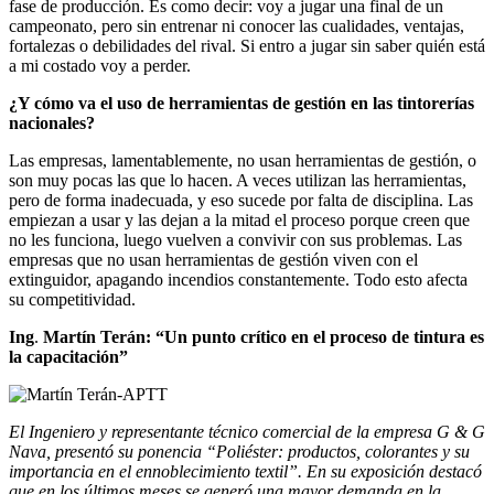
fase de producción. Es como decir: voy a jugar una final de un
campeonato, pero sin entrenar ni conocer las cualidades, ventajas,
fortalezas o debilidades del rival. Si entro a jugar sin saber quién está
a mi costado voy a perder.
¿Y cómo va el uso de herramientas de gestión en las tintorerías
nacionales?
Las empresas, lamentablemente, no usan herramientas de gestión, o
son muy pocas las que lo hacen. A veces utilizan las herramientas,
pero de forma inadecuada, y eso sucede por falta de disciplina. Las
empiezan a usar y las dejan a la mitad el proceso porque creen que
no les funciona, luego vuelven a convivir con sus problemas. Las
empresas que no usan herramientas de gestión viven con el
extinguidor, apagando incendios constantemente. Todo esto afecta
su competitividad.
Ing
.
Martín Terán:
“Un punto crítico en el proceso de tintura es
la capacitación”
El Ingeniero y representante técnico comercial de la empresa G & G
Nava, presentó su ponencia “
Poliéster: productos, colorantes y su
importancia en el ennoblecimiento textil”
. En su exposición destacó
que en los últimos meses se generó una mayor demanda en la