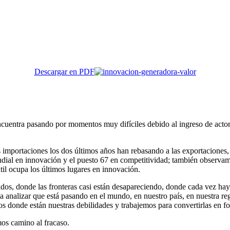
Descargar en PDF
encuentra pasando por momentos muy difíciles debido al ingreso de act
s importaciones los dos últimos años han rebasando a las exportaciones
ial en innovación y el puesto 67 en competitividad; también observamo
xtil ocupa los últimos lugares en innovación.
s, donde las fronteras casi están desapareciendo, donde cada vez hay
r a analizar que está pasando en el mundo, en nuestro país, en nuestra r
os donde están nuestras debilidades y trabajemos para convertirlas en fo
mos camino al fracaso.