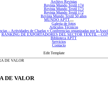
Archivo Revistas
Revista Mundo Textil 174
Revista Mundo Textil 173
Revista Mundo Textil 172
Revista Mundo Textil 50 años
MUNDO APTT
Galeria de fotos
Artículos Técnicos
ncias
–
Actividades de Charlas y Conferencias organizadas por la Asoci
RANKING DE EXPORTADORES DEL SECTOR TEXTIL – CO
Biblioteca APTT
Servicios
Contacto
Edit Template
A DE VALOR
A DE VALOR