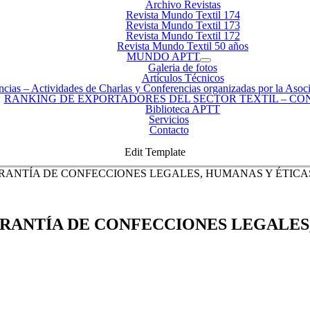
Archivo Revistas
Revista Mundo Textil 174
Revista Mundo Textil 173
Revista Mundo Textil 172
Revista Mundo Textil 50 años
MUNDO APTT
Galeria de fotos
Artículos Técnicos
ncias
–
Actividades de Charlas y Conferencias organizadas por la Asoci
RANKING DE EXPORTADORES DEL SECTOR TEXTIL – CO
Biblioteca APTT
Servicios
Contacto
Edit Template
ARANTÍA DE CONFECCIONES LEGALES, HUMANAS Y ÉTICA
ARANTÍA DE CONFECCIONES LEGALES