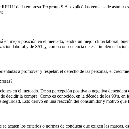
 de RRHH de la empresa Texgroup S.A. explicó las ventajas de asumir es
te.
rá en mejor posición en el mercado, tendrá un mejor clima laboral, buen
lización laboral y de SST y, como consecuencia de esta implementación,
orientadas a promover y respetar: el derecho de las personas, el crecim
presas?
uaciones en el mercado. De su percepción positiva o negativa depender
a de decidir la compra. Como es conocido, en la década de los 90’s, en 
y de seguridad. Esto derivó en una reacción del consumidor y motivó qu
que se acaten los criterios o normas de conducta que exigen las marcas, 