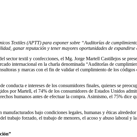
nicos Textiles (APTT) para exponer sobre “Auditorías de cumplimiento 
lidad, ganar reputación y tener mayores oportunidades de expandirse 
sector textil y confecciones, el Mg. Jorge Martell Castillejos se prese
cado internacional en la charla denominada “Auditorías de cumplimiento
onsultoras y marcas con el fin de validar el cumplimiento de los código
de conducta e intereses de los consumidores finales, quienes se preocup
gidos por Martell, el 74% de los consumidores de Estados Unidos admi
erechos humanos antes de efectuar la compra. Asimismo, el 75% dice que
n manufacturados bajo condiciones legales, humanas y éticas alrededor d
 del trabajo forzado, el trabajo de menores, el acoso y abuso laboral y 
ición”