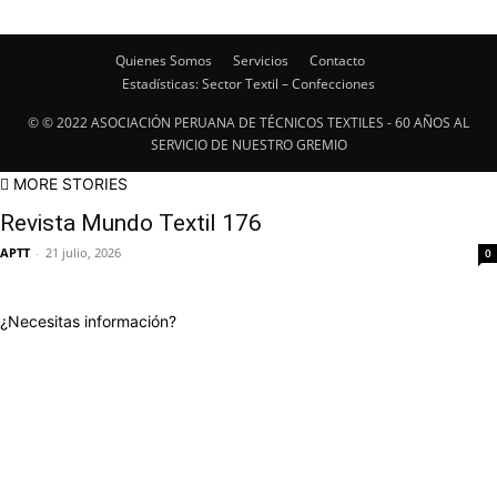
Quienes Somos
Servicios
Contacto
Estadísticas: Sector Textil – Confecciones
© © 2022 ASOCIACIÓN PERUANA DE TÉCNICOS TEXTILES - 60 AÑOS AL
SERVICIO DE NUESTRO GREMIO
MORE STORIES
Revista Mundo Textil 176
APTT
-
21 julio, 2026
0
¿Necesitas información?