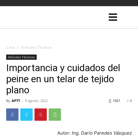
Casa
Artículos Técnicos
Artículos Técnicos
Importancia y cuidados del
peine en un telar de tejido
plano
By
APTT
-
9 agosto, 2022
1921
0
Autor:
Ing. Darío Paredes Vásquez