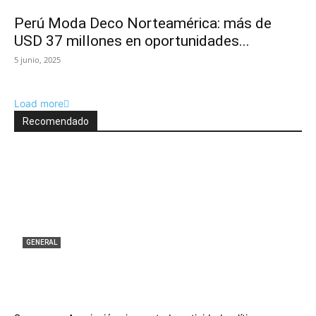
Perú Moda Deco Norteamérica: más de
USD 37 millones en oportunidades...
5 junio, 2025
Load more
Recomendado
GENERAL
Revista Mundo Textil 176
T
APTT
-
21 julio, 2026
0
A