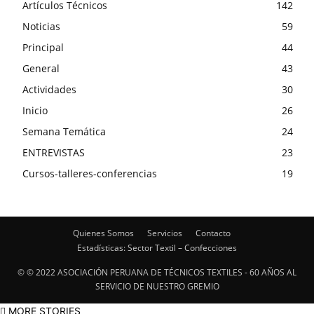
Artículos Técnicos
142
Noticias
59
Principal
44
General
43
Actividades
30
Inicio
26
Semana Temática
24
ENTREVISTAS
23
Cursos-talleres-conferencias
19
Quienes Somos
Servicios
Contacto
Estadísticas: Sector Textil – Confecciones
© © 2022 ASOCIACIÓN PERUANA DE TÉCNICOS TEXTILES - 60 AÑOS AL
SERVICIO DE NUESTRO GREMIO
MORE STORIES